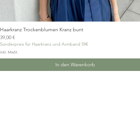
Haarkranz Trockenblumen Kranz bunt
Schnellansicht
Preis
39,00 €
Sonderpreis für Haarkranz und Armband 59€
inkl. MwSt.
In den Warenkorb
SELBITZ
HOF
Bahnhofstraße 7
Plauener Straße 8
95152 Selbitz
95028 Hof
Tel.: 09280 984534
Tel.: 09281 3488