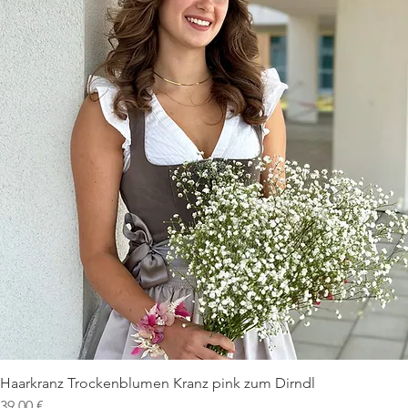
Haarkranz Trockenblumen Kranz pink zum Dirndl
Schnellansicht
Preis
39,00 €